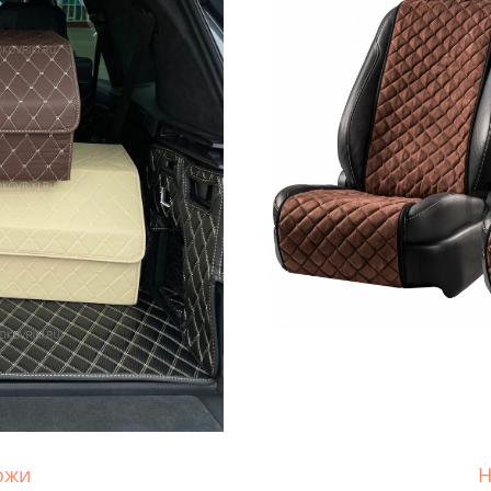
ожи
Н