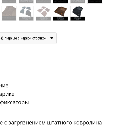
). Черные с чёрной строчкой.
дние
оврике
 фиксаторы
е с загрязнением штатного ковролина