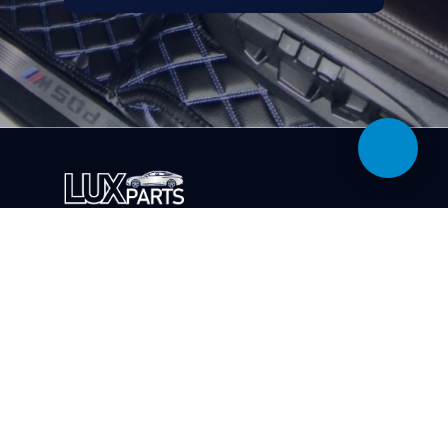
КОНТАКТЫ
ГРАФИК РАБОТЫ
Телефон:
Работаем
+7 (925) 813-42-16
ежедневно
Пн.-Сб. 10:00 - 19:00
Адрес:
Вс. 11:00 - 19:00
г. Москва, ст. метро
Румянцево Бизнес парк
"Румянцево", корпус "Г",
подъезд 18, офис 632г
Политика