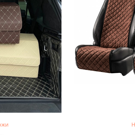
ожи
Н