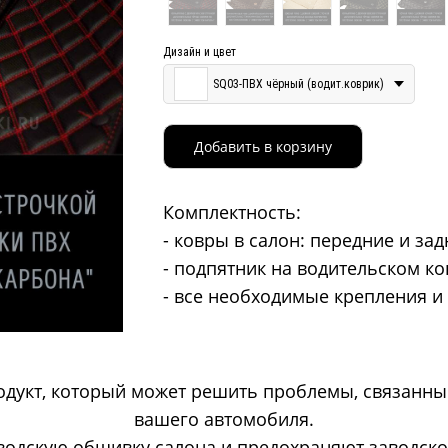
Дизайн и цвет
SQ03-ПВХ чёрный (водит.коврик)
Добавить в корзину
Комплектность:
- ковры в салон: передние и за
- подпятник на водительском к
- все необходимые крепления и
дукт, который может решить проблемы, связанны
вашего автомобиля.
водскую обшивку салона и предохраняют заводской