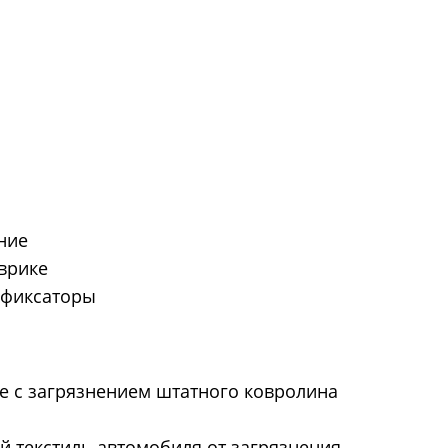
дние
оврике
 фиксаторы
е с загрязнением штатного ковролина
 текстиль автомобиля от загрязнения.